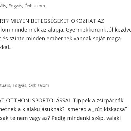
ális
,
Fogyás
,
Önbizalom
ÉRT? MILYEN BETEGSÉGEKET OKOZHAT AZ
lom mindennek az alapja. Gyermekkorunktól kezdv
t és szinte minden embernek vannak saját maga
al...
tuális
,
Fogyás
,
Önbizalom
T OTTHONI SPORTOLÁSSAL Tippek a zsírpárnák
lehetnek a kialakulásuknak? Ismered a „rút kiskacsa”
sak te nem vagy az? Pedig mindenki szép, valaki