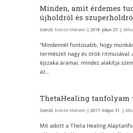
Minden, amit érdemes tud
újholdról és szuperholdró
Szerző:
Kolozsi Mariann
|
2018. július 27.
|
Aktuá
“Mindennél fontosabb, hogy munkán
természet nagy és örök ritmusával. A
éjszaka áramai, mindez alakítja szem
az...
ThetaHealing tanfolyam v
Szerző:
Kolozsi Mariann
|
2017. május 31.
|
Aktu
Mit adott a Theta Healing Alaptanfo