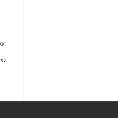
AK
 és