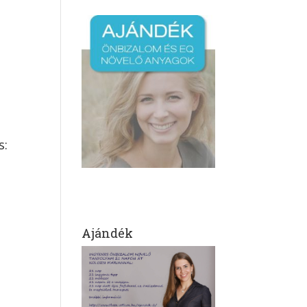
z
s:
Ajándék