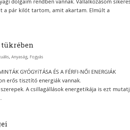
nyagi dolgaim rendben vannak. Vállalkozásom sikeres
t a pár kilót tartom, amit akartam. Elmúlt a
k tükrében
tuális
,
Anyaság
,
Fogyás
MINTÁK GYÓGYíTÁSA ÉS A FÉRFI-NŐI ENERGIÁK
erős tisztító energiák vannak.
 szerepek. A csillagállások energetikája is ezt mutatj
.
ei