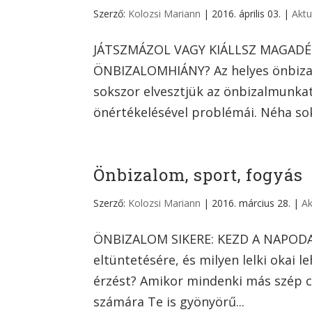
Szerző:
Kolozsi Mariann
|
2016. április 03.
|
Aktu
JÁTSZMÁZOL VAGY KIÁLLSZ MAGAD
ÖNBIZALOMHIÁNY? Az helyes önbiza
sokszor elvesztjük az önbizalmunka
önértékelésével problémái. Néha sokk
Önbizalom, sport, fogyás
Szerző:
Kolozsi Mariann
|
2016. március 28.
|
Ak
ÖNBIZALOM SIKERE: KEZD A NAPODA
eltüntetésére, és milyen lelki okai 
érzést? Amikor mindenki más szép c
számára Te is gyönyörű...