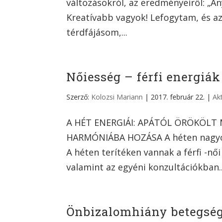
változásokról, az eredményeiről: „A
Kreatívabb vagyok! Lefogytam, és az
térdfájásom,...
Nőiesség – férfi energiá
Szerző:
Kolozsi Mariann
|
2017. február 22.
|
Ak
A HÉT ENERGIÁI: APÁTÓL ÖRÖKÖLT 
HARMÓNIÁBA HOZÁSA A héten nagyon 
A héten terítéken vannak a férfi -női
valamint az egyéni konzultációkban..
Önbizalomhiány betegség