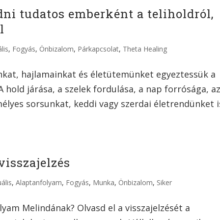
ni tudatos emberként a teliholdról,
l
lis
,
Fogyás
,
Önbizalom
,
Párkapcsolat
,
Theta Healing
kat, hajlamainkat és életütemünket egyeztessük a
 hold járása, a szelek fordulása, a nap forrósága, a
élyes sorsunkat, keddi vagy szerdai életrendünket i
isszajelzés
ális
,
Alaptanfolyam
,
Fogyás
,
Munka
,
Önbizalom
,
Siker
lyam Melindának? Olvasd el a visszajelzését a