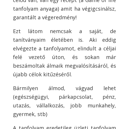
célod van, van egy recept (a Game of life
tanfolyam anyaga) amit ha végigcsinálsz,
garantált a végeredmény!
Ezt látom nemcsak a saját, de
tanítványaim életében is. Aki eddig
elvégezte a tanfolyamot, elindult a céljai
felé vezető úton, és sokan már
beszámoltak álmaik megvalósításáról, és
újabb célok kitűzéséről.
Bármilyen álmod, vágyad lehet
(egészségügyi, párkapcsolat, pénz,
utazás, vállalkozás, jobb munkahely,
gyermek, stb)
A tanfolyam eredetileg üzleti tanfolyam