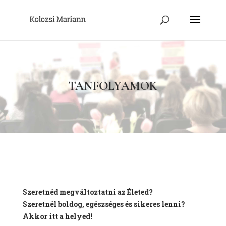
TANFOLYAMOK
Szeretnéd megváltoztatni az Életed?
Szeretnél boldog, egészséges és sikeres lenni?
Akkor itt a helyed!