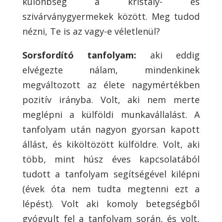
különbség a kristály- és
szivárványgyermekek között. Meg tudod
nézni, Te is az vagy-e véletlenül?
Sorsfordító tanfolyam:
aki eddig
elvégezte nálam, mindenkinek
megváltozott az élete nagymértékben
pozitív irányba. Volt, aki nem merte
meglépni a külföldi munkavállalást. A
tanfolyam után nagyon gyorsan kapott
állást, és kiköltözött külföldre. Volt, aki
több, mint húsz éves kapcsolatából
tudott a tanfolyam segítségével kilépni
(évek óta nem tudta megtenni ezt a
lépést). Volt aki komoly betegségből
gyógyult fel a tanfolyam során, és volt,