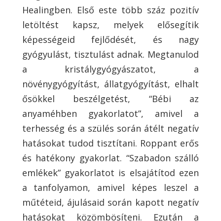
Healingben. Első este több száz pozitív
letöltést kapsz, melyek elősegítik
képességeid fejlődését, és nagy
gyógyulást, tisztulást adnak. Megtanulod
a kristálygyógyászatot, a
növénygyógyítást, állatgyógyítást, elhalt
ősökkel beszélgetést, “Bébi az
anyaméhben gyakorlatot”, amivel a
terhesség és a szülés során átélt negatív
hatásokat tudod tisztítani. Roppant erős
és hatékony gyakorlat. “Szabadon szálló
emlékek” gyakorlatot is elsajátítod ezen
a tanfolyamon, amivel képes leszel a
műtéteid, ájulásaid során kapott negatív
hatásokat közömbösíteni. Ezután a