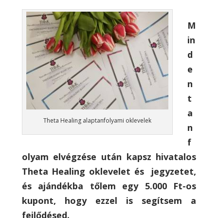
M
in
d
e
n
t
a
Theta Healing alaptanfolyami oklevelek
n
f
olyam elvégzése után kapsz hivatalos
Theta Healing oklevelet és jegyzetet,
és ajándékba tőlem egy 5.000 Ft-os
kupont, hogy ezzel is segítsem a
fejlődésed.