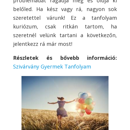
problémádat ragadja meg és oldja ki
belőled. Ha kész vagy rá, nagyon sok
szeretettel várunk! Ez a tanfolyam
kuriózum, csak ritkán tartom, ha
szeretnél velünk tartani a következőn,
jelentkezz rá már most!
Részletek és bővebb információ:
Szivárvány Gyermek Tanfolyam