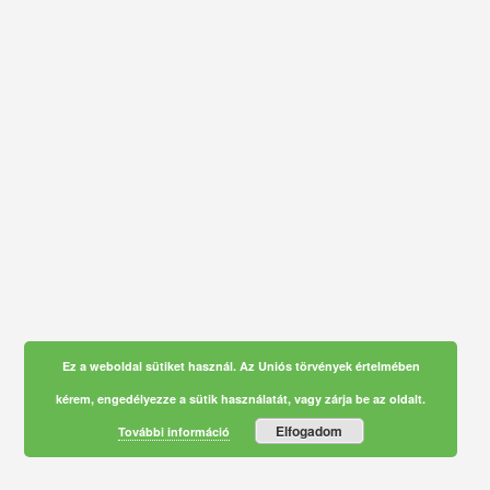
TELJES ÁR
Ott leszek!
GYÉMÁNT CSOMAG
Soron kívüli beléptetés
Ez a weboldal sütiket használ. Az Uniós törvények értelmében
EQ tréning limitált kiadású munkafüzet
kérem, engedélyezze a sütik használatát, vagy zárja be az oldalt.
6.990 Ft értékben
Elfogadom
További információ
Facebook zárt csoport tagság