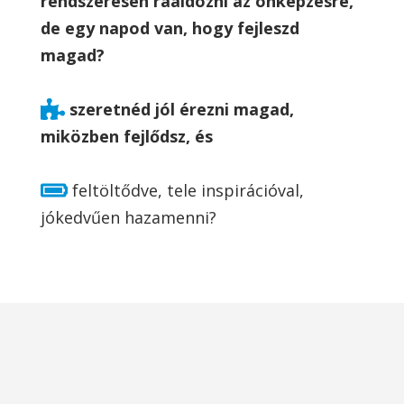
rendszeresen rááldozni az önképzésre,
de egy napod van, hogy fejleszd
magad?
szeretnéd jól érezni magad,
miközben fejlődsz, és
feltöltődve, tele inspirációval,
jókedvűen hazamenni?