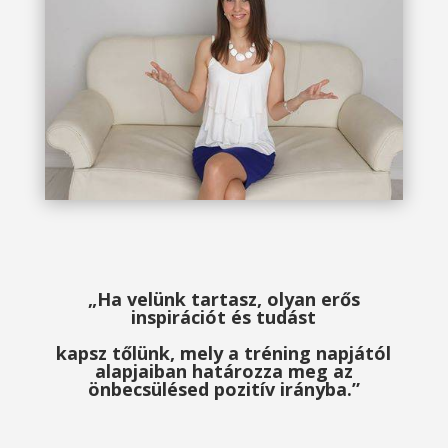
„Ha velünk tartasz, olyan erős
inspirációt és tudást
kapsz tőlünk, mely a tréning napjától
alapjaiban határozza meg az
önbecsülésed pozitív irányba.”