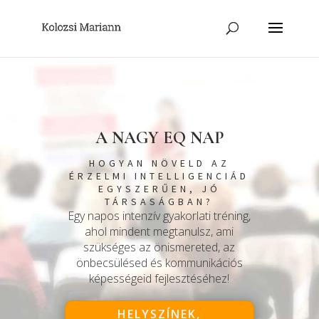
A NAGY EQ NAP
HOGYAN NÖVELD AZ
ÉRZELMI INTELLIGENCIÁD
EGYSZERŰEN, JÓ
TÁRSASÁGBAN?
Egy napos intenzív gyakorlati tréning,
ahol mindent megtanulsz, ami
szükséges az önismereted, az
önbecsülésed és kommunikációs
képességeid fejlesztéséhez!
HELYSZÍNEK,