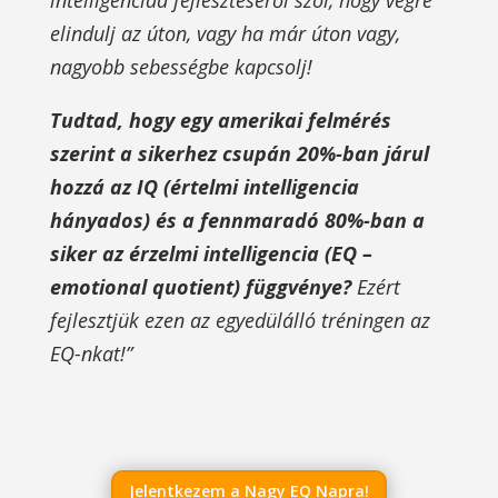
intelligenciád fejlesztéséről szól, hogy végre
elindulj az úton, vagy ha már úton vagy,
nagyobb sebességbe kapcsolj!
Tudtad, hogy egy amerikai felmérés
szerint a sikerhez csupán 20%-ban járul
hozzá az IQ (értelmi intelligencia
hányados) és a fennmaradó 80%-ban a
siker az érzelmi intelligencia (EQ –
emotional quotient) függvénye?
Ezért
fejlesztjük ezen az egyedülálló tréningen az
EQ-nkat!”
Jelentkezem a Nagy EQ Napra!