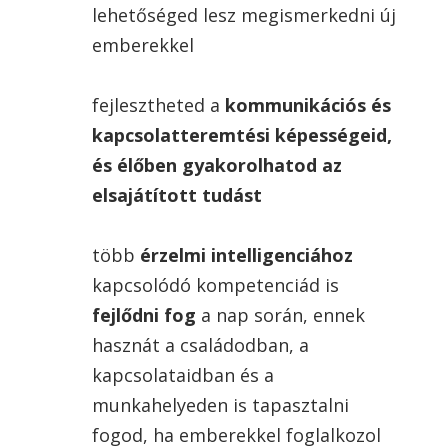
lehetőséged lesz megismerkedni új
emberekkel
fejlesztheted a
kommunikációs és
kapcsolatteremtési képességeid,
és élőben gyakorolhatod az
elsajátított tudást
több
érzelmi intelligenciához
kapcsolódó kompetenciád is
fejlődni fog
a nap során, ennek
hasznát a családodban, a
kapcsolataidban és a
munkahelyeden is tapasztalni
fogod, ha emberekkel foglalkozol