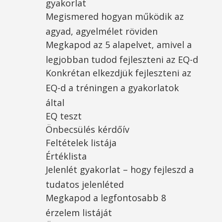
gyakorlat
Megismered hogyan működik az
agyad, agyelmélet röviden
Megkapod az 5 alapelvet, amivel a
legjobban tudod fejleszteni az EQ-d
Konkrétan elkezdjük fejleszteni az
EQ-d a tréningen a gyakorlatok
által
EQ teszt
Önbecsülés kérdőív
Feltételek listája
Értéklista
Jelenlét gyakorlat – hogy fejleszd a
tudatos jelenléted
Megkapod a legfontosabb 8
érzelem listáját