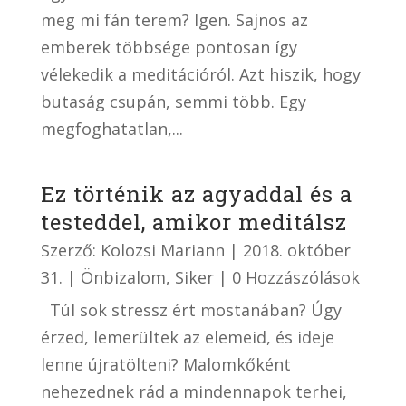
meg mi fán terem? Igen. Sajnos az
emberek többsége pontosan így
vélekedik a meditációról. Azt hiszik, hogy
butaság csupán, semmi több. Egy
megfoghatatlan,...
Ez történik az agyaddal és a
testeddel, amikor meditálsz
Szerző:
Kolozsi Mariann
|
2018. október
31.
|
Önbizalom
,
Siker
| 0 Hozzászólások
Túl sok stressz ért mostanában? Úgy
érzed, lemerültek az elemeid, és ideje
lenne újratölteni? Malomkőként
nehezednek rád a mindennapok terhei,