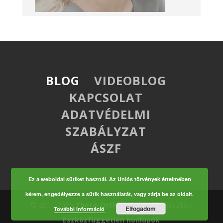
BLOG
VIDEOBLOG
KAPCSOLAT
ADATVÉDELMI
SZABÁLYZAT
ÁSZF
Ez a weboldal sütiket használ. Az Uniós törvények értelmében
kérem, engedélyezze a sütik használatát, vagy zárja be az oldalt.
© 2011-2026
Theta-Otthon
| weboldal készítés:
Elfogadom
További információ
Eszközfüggetlen honlapok