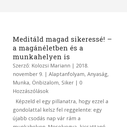
Meditáld magad sikeressé! –
a magánéletben és a
munkahelyen is
Szerző:
Kolozsi Mariann
|
2018.
november 9.
|
Alaptanfolyam
,
Anyaság
,
Munka
,
Önbizalom
,
Siker
| 0
Hozzászólások
Képzeld el egy pillanatra, hogy ezzel a
gondolattal kelsz fel reggelente: egy
újabb csodás nap vár rám a
munkahelyen. Mosolyogva, kicsattanó