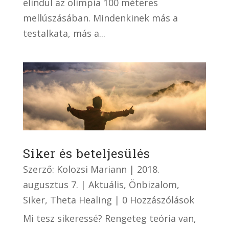
elindul az olimpia 100 méteres
mellúszásában. Mindenkinek más a
testalkata, más a...
Siker és beteljesülés
Szerző:
Kolozsi Mariann
|
2018.
augusztus 7.
|
Aktuális
,
Önbizalom
,
Siker
,
Theta Healing
| 0 Hozzászólások
Mi tesz sikeressé? Rengeteg teória van,