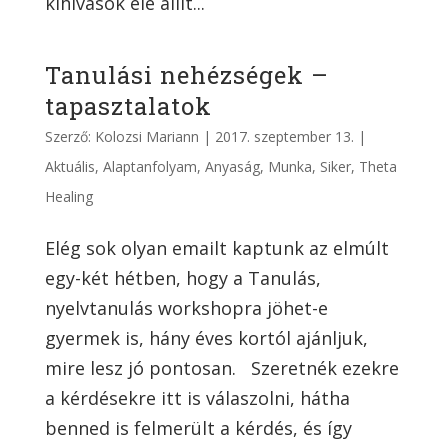
kihívások elé állít...
Tanulási nehézségek –
tapasztalatok
Szerző:
Kolozsi Mariann
|
2017. szeptember 13.
|
Aktuális
,
Alaptanfolyam
,
Anyaság
,
Munka
,
Siker
,
Theta
Healing
Elég sok olyan emailt kaptunk az elmúlt
egy-két hétben, hogy a Tanulás,
nyelvtanulás workshopra jöhet-e
gyermek is, hány éves kortól ajánljuk,
mire lesz jó pontosan. Szeretnék ezekre
a kérdésekre itt is válaszolni, hátha
benned is felmerült a kérdés, és így