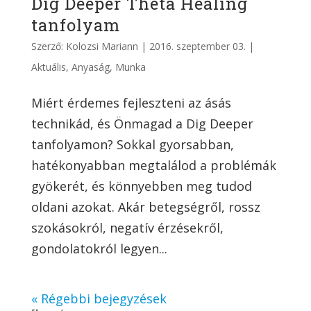
Dig Deeper Theta Healing
tanfolyam
Szerző:
Kolozsi Mariann
|
2016. szeptember 03.
|
Aktuális
,
Anyaság
,
Munka
Miért érdemes fejleszteni az ásás
technikád, és Önmagad a Dig Deeper
tanfolyamon? Sokkal gyorsabban,
hatékonyabban megtalálod a problémák
gyökerét, és könnyebben meg tudod
oldani azokat. Akár betegségről, rossz
szokásokról, negatív érzésekről,
gondolatokról legyen...
« Régebbi bejegyzések