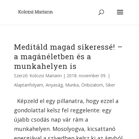
Meditáld magad sikeressé! –
a magánéletben és a
munkahelyen is
Szerző:
Kolozsi Mariann
|
2018. november 09.
|
Alaptanfolyam
,
Anyaság
,
Munka
,
Önbizalom
,
Siker
Képzeld el egy pillanatra, hogy ezzel a
gondolattal kelsz fel reggelente: egy
újabb csodás nap vár rám a
munkahelyen. Mosolyogva, kicsattanó
energiával a szívedben kelsz ki az ágyból,