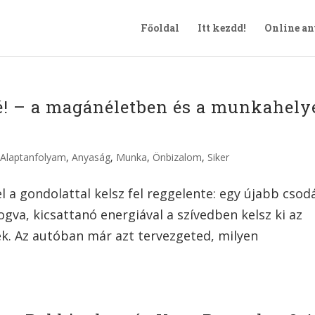
Főoldal
Itt kezdd!
Online a
é! – a magánéletben és a munkahely
|
Alaptanfolyam
,
Anyaság
,
Munka
,
Önbizalom
,
Siker
l a gondolattal kelsz fel reggelente: egy újabb csod
va, kicsattanó energiával a szívedben kelsz ki az
ek. Az autóban már azt tervezgeted, milyen