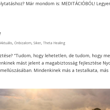
folytatáshoz? Már mondom is: MEDITÁCIÓBÓL! Legye
e
|
Aktuális
,
Önbizalom
,
Siker
,
Theta Healing
sztése? “Tudom, hogy lehetetlen, de tudom, hogy m
denkinek mást jelent a magabiztosság fejlesztése Ny
 mellúszásában. Mindenkinek más a testalkata, más a