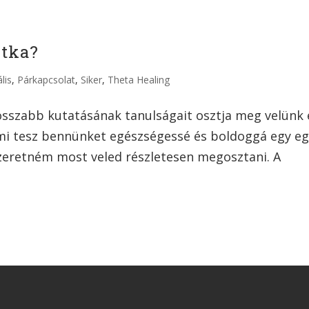
itka?
lis
,
Párkapcsolat
,
Siker
,
Theta Healing
sszabb kutatásának tanulságait osztja meg velünk 
mi tesz bennünket egészségessé és boldoggá egy e
szeretném most veled részletesen megosztani. A