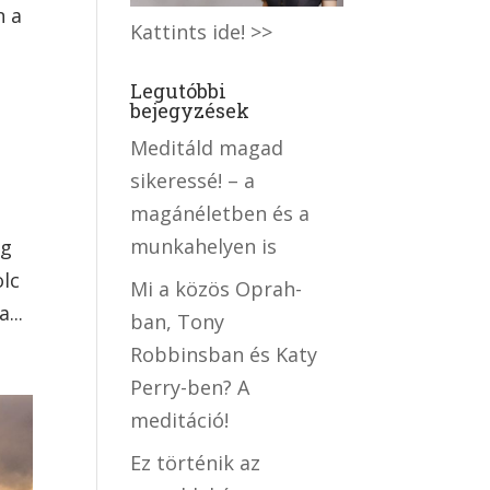
n a
Kattints ide! >>
Legutóbbi
bejegyzések
Meditáld magad
sikeressé! – a
magánéletben és a
munkahelyen is
eg
olc
Mi a közös Oprah-
...
ban, Tony
Robbinsban és Katy
Perry-ben? A
meditáció!
Ez történik az