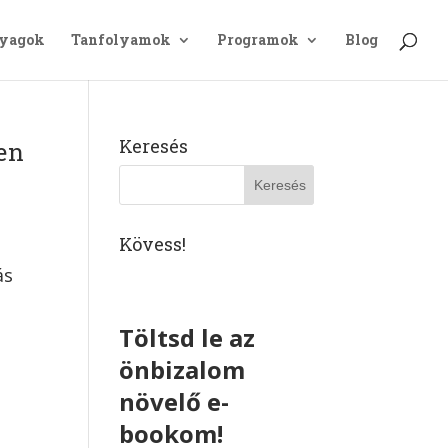
nyagok
Tanfolyamok
Programok
Blog
Keresés
en
Kövess!
ás
Töltsd le az
önbizalom
növelő e-
bookom!