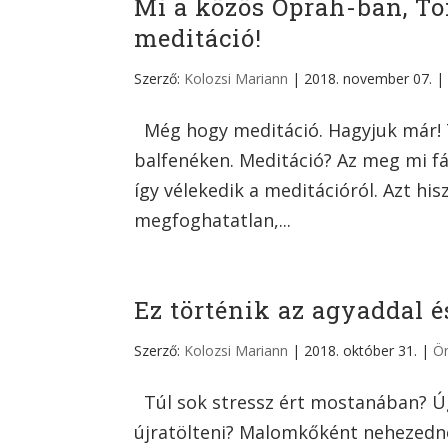
Mi a közös Oprah-ban, T
meditáció!
Szerző:
Kolozsi Mariann
|
2018. november 07.
Még hogy meditáció. Hagyjuk már! T
balfenéken. Meditáció? Az meg mi f
így vélekedik a meditációról. Azt h
megfoghatatlan,...
Ez történik az agyaddal é
Szerző:
Kolozsi Mariann
|
2018. október 31.
|
Ö
Túl sok stressz ért mostanában? Úgy
újratölteni? Malomkőként nehezedne