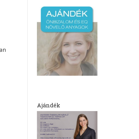
A
san
Ajándék