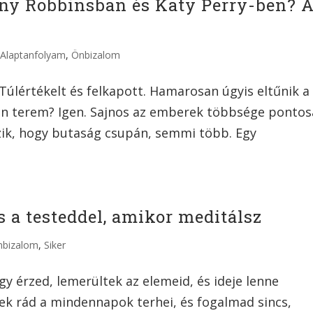
ony Robbinsban és Katy Perry-ben? 
|
Alaptanfolyam
,
Önbizalom
úlértékelt és felkapott. Hamarosan úgyis eltűnik a
án terem? Igen. Sajnos az emberek többsége ponto
iszik, hogy butaság csupán, semmi több. Egy
s a testeddel, amikor meditálsz
nbizalom
,
Siker
 érzed, lemerültek az elemeid, és ideje lenne
k rád a mindennapok terhei, és fogalmad sincs,