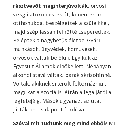
résztvevőt meginterjúvolták
, orvosi
vizsgálatokon estek át, kimentek az
otthonukba, beszélgettek a szüleikkel,
majd szép lassan felnőtté cseperedtek.
Beléptek a nagybetűs életbe. Gyári
munkások, ügyvédek, kőművesek,
orvosok váltak belőlük. Egyikük az
Egyesült Államok elnöke lett. Néhányan
alkoholistává váltak, párak skrizofénné.
Voltak, akiknek sikerült feltornázniuk
magukat a szociális létrán a legaljától a
legtetejéig. Mások ugyanazt az utat
járták be, csak pont fordítva.
Szóval mit tudtunk meg mind ebből?
Mi