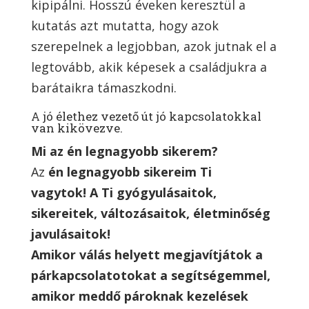
kipipálni. Hosszú éveken keresztül a
kutatás azt mutatta, hogy azok
szerepelnek a legjobban, azok jutnak el a
legtovább, akik képesek a családjukra a
barátaikra támaszkodni.
A jó élethez vezető út jó kapcsolatokkal
van kikövezve.
Mi az én legnagyobb sikerem?
Az
én legnagyobb sikereim Ti
vagytok! A Ti gyógyulásaitok,
sikereitek, változásaitok, életminőség
javulásaitok!
Amikor válás helyett megjavítjátok a
párkapcsolatotokat a segítségemmel,
amikor meddő pároknak kezelések