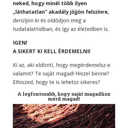
neked, hogy minél több ilyen
„láthatatlan” akadály jöjjön felszínre,
derüljön ki és oldódjon meg a
tudatalattidban, és így az életedben is.
IGEN!
A SIKERT KI KELL ÉRDEMELNI!
Ki az, aki eldönti, hogy megérdemelsz-e
valamit? Te saját magad! Hiszel benne?
Elhiszed, hogy te is lehetsz sikeres?
A legfontosabb, hogy saját magadhoz
mérd magad!