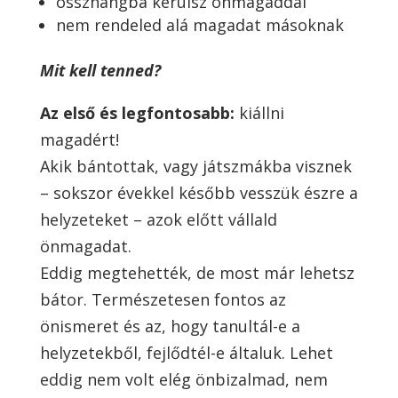
összhangba kerülsz önmagaddal
nem rendeled alá magadat másoknak
Mit kell tenned?
Az első és legfontosabb:
kiállni
magadért!
Akik bántottak, vagy játszmákba visznek
– sokszor évekkel később vesszük észre a
helyzeteket – azok előtt vállald
önmagadat.
Eddig megtehették, de most már lehetsz
bátor. Természetesen fontos az
önismeret és az, hogy tanultál-e a
helyzetekből, fejlődtél-e általuk. Lehet
eddig nem volt elég önbizalmad, nem