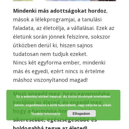
Mindenki más adottságokat hordoz
,
mások a lélekprogramjai, a tanulási
faladata, az életcélja, a vállalásai. Ezek az
életünk során jönnek felszínre, sokszor
útközben derül ki, hiszen sajnos
tudatosan nem tudjuk ezeket.
Nincs két egyforma ember, mindenki
más és egyedi, ezért nincs is értelme
máshoz viszonyítanod magad!
Most engedd meg, hogy egyensúlyba
Ez a weboldal sütiket használ. Az Uniós törvények értelmében
kerüljön az életed, és engedd meg,
kérem, engedélyezze a sütik használatát, vagy zárja be az oldalt.
hogy a harmónia önmagaddal
Elfogadom
További információ
sikeresebbé, egészségesebbé és
boldogabbá tegye az életed!