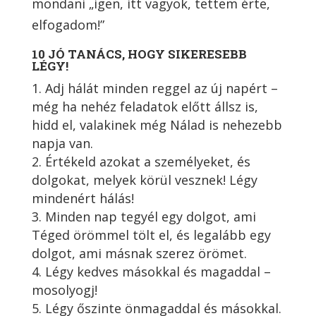
mondani „igen, itt vagyok, tettem érte,
elfogadom!”
10 JÓ TANÁCS, HOGY SIKERESEBB
LÉGY!
Adj hálát minden reggel az új napért –
még ha nehéz feladatok előtt állsz is,
hidd el, valakinek még Nálad is nehezebb
napja van.
Értékeld azokat a személyeket, és
dolgokat, melyek körül vesznek! Légy
mindenért hálás!
Minden nap tegyél egy dolgot, ami
Téged örömmel tölt el, és legalább egy
dolgot, ami másnak szerez örömet.
Légy kedves másokkal és magaddal –
mosolyogj!
Légy őszinte önmagaddal és másokkal.