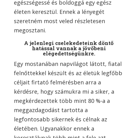
egészségessé és boldoggá egy egész
életen keresztül. Ennek a lényegét
szeretném most veled részletesen
megosztani.
A jelenlegi cselekedeteink döntő
hatással vannak a jövőbeni
elégedettségünkre.
Egy mostanában napvilágot látott, fiatal
felnőttekkel készült és az életük legfőbb
céljait firtató felmérésben arra a
kérdésre, hogy számukra mi a siker, a
megkérdezettek több mint 80 %-a a
meggazdagodást tartotta a
legfontosabb sikernek és célnak az
életében. Ugyanakkor ennek a
korosztálynak több mint a fele azt