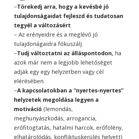
–
Törekedj arra, hogy a kevésbé jó
tulajdonságaidat fejleszd és tudatosan
tegyél a változásért
– Az erényeidre és a meglévő jó
tulajdonágaidra fókuszálj
–
Tudj változtatni az álláspontodon,
ha
azok már nem a legjobb lehetőséget
adják egy egy helyzetben vagy cél
elérésében.
–
A kapcsolatokban a “nyertes-nyertes”
helyzetek megoldása legyen a
motiváció
(lemondás,
meghunyászkodás, arrogancia,
erőfitogtatás, hatalmi harcok, erőfölény,
elhatárolódás, konfliktuskerülés helyett)