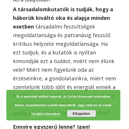
A társadalomkutatók is tudják, hogy a
háborúk kiváltó oka és alapja minden
esetben
társadalmi feszültségek
megoldatlansága és pattanásig feszülő
kritikus helyzete megoldatlansága. Ha
ezt tudjuk, és a kutatók is nyíltan
kimondják ezt a tudást, miért nem élünk
vele? Miért nem figyelünk oda az
érzéseinkre, a gondolatainkra, miért nem
szentelünk több időt és energiát ennek a
tudásnak és a hatásoknak a megértésére
Ez a weboldal sütiket használ. Az Uniós törvények értelmében
és elsajátítására? Ezzel párhuzamosan
kérem, engedélyezze a sütik használatát, vagy zárja be az oldalt.
pedig az életünk boldogabbá tételére?
Elfogadom
További információ
Ennyire egyszerű lenne? Igen!