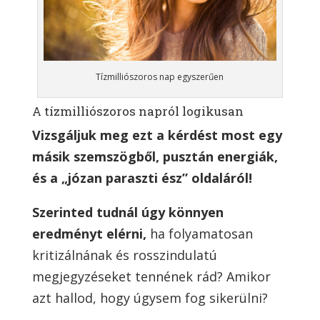
Tízmilliószoros nap egyszerűen
A tízmilliószoros napról logikusan
Vizsgáljuk meg ezt a kérdést most egy
másik szemszögből, pusztán energiák,
és a „józan paraszti ész” oldaláról!
Szerinted tudnál úgy könnyen
eredményt elérni,
ha folyamatosan
kritizálnának és rosszindulatú
megjegyzéseket tennének rád? Amikor
azt hallod, hogy úgysem fog sikerülni?