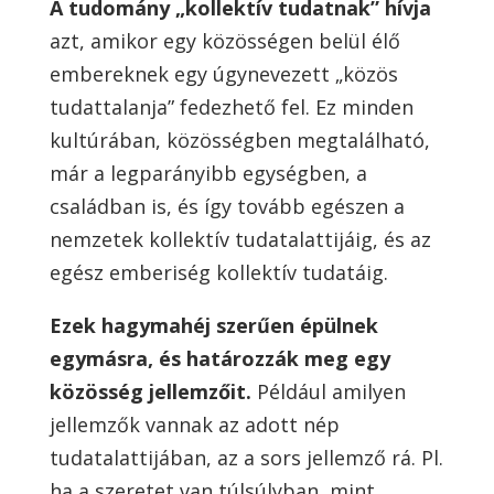
A tudomány „kollektív tudatnak” hívja
azt, amikor egy közösségen belül élő
embereknek egy úgynevezett „közös
tudattalanja” fedezhető fel. Ez minden
kultúrában, közösségben megtalálható,
már a legparányibb egységben, a
családban is, és így tovább egészen a
nemzetek kollektív tudatalattijáig, és az
egész emberiség kollektív tudatáig.
Ezek hagymahéj szerűen épülnek
egymásra, és határozzák meg egy
közösség jellemzőit.
Például amilyen
jellemzők vannak az adott nép
tudatalattijában, az a sors jellemző rá. Pl.
ha a szeretet van túlsúlyban, mint