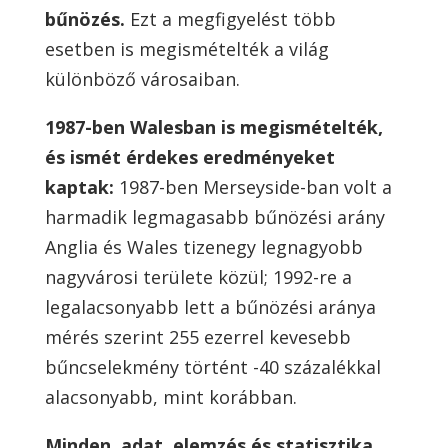
bűnözés.
Ezt a megfigyelést több
esetben is megismételték a világ
különböző városaiban.
1987-ben Walesban is megismételték,
és ismét érdekes eredményeket
kaptak:
1987-ben Merseyside-ban volt a
harmadik legmagasabb bűnözési arány
Anglia és Wales tizenegy legnagyobb
nagyvárosi területe közül; 1992-re a
legalacsonyabb lett a bűnözési aránya
mérés szerint 255 ezerrel kevesebb
bűncselekmény történt -40 százalékkal
alacsonyabb, mint korábban.
Minden adat, elemzés és statisztika