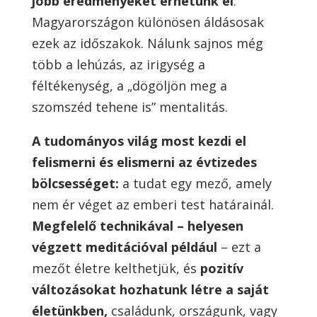
jobb eredményeket érhetünk el
.
Magyarországon különösen áldásosak
ezek az időszakok. Nálunk sajnos még
több a lehúzás, az irigység a
féltékenység, a „dögöljön meg a
szomszéd tehene is” mentalitás.
A tudományos világ most kezdi el
felismerni és elismerni az évtizedes
bölcsességet:
a tudat egy mező, amely
nem ér véget az emberi test határainál.
Megfelelő technikával – helyesen
végzett meditációval például
– ezt a
mezőt életre kelthetjük, és
pozitív
változásokat hozhatunk létre a saját
életünkben,
családunk, országunk, vagy