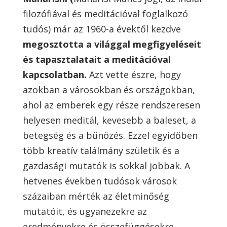
filozófiával és meditációval foglalkozó
tudós) már az 1960-a évektől kezdve
megosztotta a világgal megfigyeléseit
és tapasztalatait a meditációval
kapcsolatban.
Azt vette észre, hogy
azokban a városokban és országokban,
ahol az emberek egy része rendszeresen
helyesen meditál, kevesebb a baleset, a
betegség és a bűnözés. Ezzel egyidőben
több kreatív találmány születik és a
gazdasági mutatók is sokkal jobbak. A
hetvenes években tudósok városok
százaiban mérték az életminőség
mutatóit, és ugyanezekre az
eredményekre és összefüggésekre