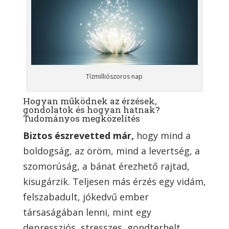
Tízmilliószoros nap
Hogyan működnek az érzések,
gondolatok és hogyan hatnak?
Tudományos megközelítés
Biztos észrevetted már,
hogy mind a
boldogság, az öröm, mind a levertség, a
szomorúság, a bánat érezhető rajtad,
kisugárzik. Teljesen más érzés egy vidám,
felszabadult, jókedvű ember
társaságában lenni, mint egy
depressziós, stresszes, gondterhelt