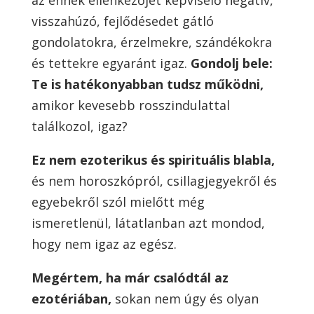
az ennek ellenkezőjét képviselő negatív,
visszahúzó, fejlődésedet gátló
gondolatokra, érzelmekre, szándékokra
és tettekre egyaránt igaz.
Gondolj bele:
Te is hatékonyabban tudsz működni,
amikor kevesebb rosszindulattal
találkozol, igaz?
Ez nem ezoterikus és spirituális blabla,
és nem horoszkópról, csillagjegyekről és
egyebekről szól mielőtt még
ismeretlenül, látatlanban azt mondod,
hogy nem igaz az egész.
Megértem, ha már csalódtál az
ezotériában,
sokan nem úgy és olyan